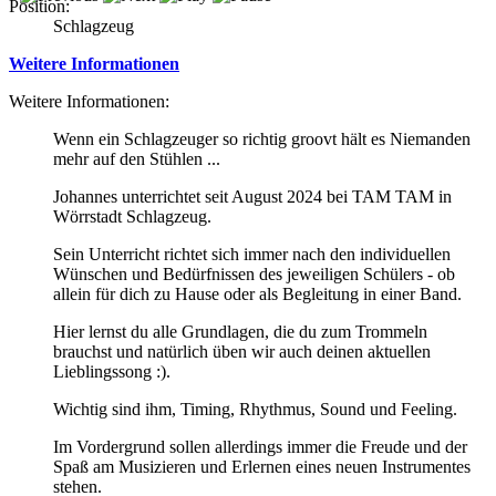
Position:
Schlagzeug
Weitere Informationen
Weitere Informationen:
Wenn ein Schlagzeuger so richtig groovt h
ä
lt es Niemanden
mehr auf den St
ü
hlen ...
Johannes unterrichtet seit August 2024 bei TAM TAM in
Wörrstadt Schlagzeug.
Sein Unterricht richtet sich immer nach den individuellen
W
ü
nschen und Bed
ü
rfnissen des jeweiligen Sch
ü
lers - ob
allein f
ü
r dich zu Hause oder als Begleitung in einer Band.
Hier lernst du alle Grundlagen, die du zum Trommeln
brauchst und nat
ü
rlich
ü
ben wir auch deinen aktuellen
Lieblingssong :).
Wichtig sind ihm, Timing, Rhythmus, Sound und Feeling.
Im Vordergrund sollen allerdings immer die Freude und der
Spa
ß
am Musizieren und Erlernen eines neuen Instrumentes
stehen.