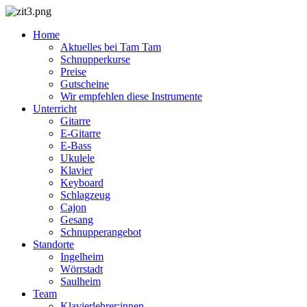
Home
Aktuelles bei Tam Tam
Schnupperkurse
Preise
Gutscheine
Wir empfehlen diese Instrumente
Unterricht
Gitarre
E-Gitarre
E-Bass
Ukulele
Klavier
Keyboard
Schlagzeug
Cajon
Gesang
Schnupperangebot
Standorte
Ingelheim
Wörrstadt
Saulheim
Team
Klavierlehrer:innen